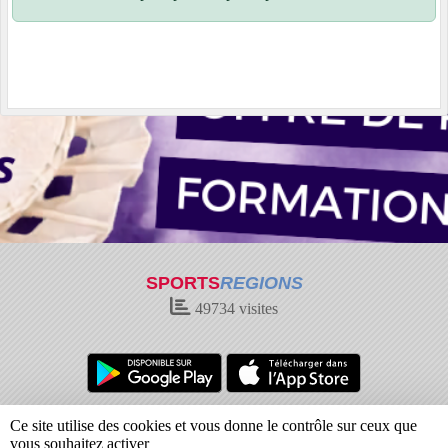
SPORTS
REGIONS
49734
visites
Charte cookies
Gestion des cookies
Ce site utilise des cookies et vous donne le contrôle sur ceux que
Informations légales
Signaler un contenu inapproprié
vous souhaitez activer